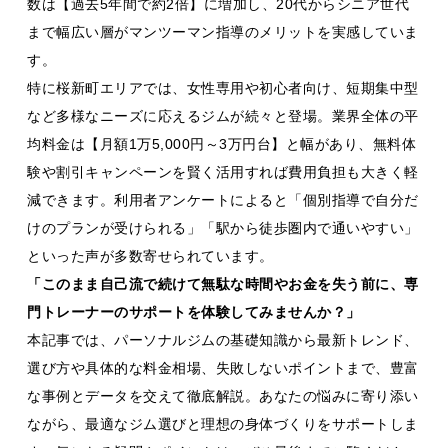
数は【過去5年間で約2倍】に増加し、20代からシニア世代
まで幅広い層がマンツーマン指導のメリットを実感していま
す。
特に桜新町エリアでは、女性専用や初心者向け、短期集中型
など多様なニーズに応えるジムが続々と登場。業界全体の平
均料金は【月額1万5,000円～3万円台】と幅があり、無料体
験や割引キャンペーンを賢く活用すれば費用負担も大きく軽
減できます。利用者アンケートによると「個別指導で自分だ
けのプランが受けられる」「駅から徒歩圏内で通いやすい」
といった声が多数寄せられています。
「このまま自己流で続けて無駄な時間やお金を失う前に、専
門トレーナーのサポートを体験してみませんか？」
本記事では、パーソナルジムの基礎知識から最新トレンド、
選び方や具体的な料金相場、失敗しないポイントまで、豊富
な事例とデータを交えて徹底解説。あなたの悩みに寄り添い
ながら、最適なジム選びと理想の身体づくりをサポートしま