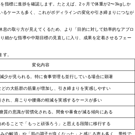
を指標に進捗を確認します。たとえば、2ヶ月で体重が2〜3kgしか
いるケースも多く、これがボディラインの変化や引き締まりにつなが
休息の取り方が見えてくるため、より「目的に対して効率的なアプロ
より細かな指導や中期目標の見直しに入り、成果を定着させるフェー
ます。
変化内容
の減少が見られる。特に食事管理も並行している場合に顕著
などの大筋群の筋量が増加し、引き締まりを実感しやすい
善され、肩こりや腰痛の軽減を実感するケースが多い
糖質の意識が習慣化される。間食や暴食が減る傾向にある
始めることで「もっと頑張ろう」と思える段階に移行する
くみの解消」や「肌の調子が良くなった」と感じる声も多く、男性で