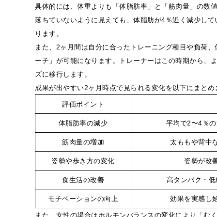
具体的には、体重よりも「体脂肪率」と「筋肉量」の数値
落ちていないように見えても、体脂肪が4％近く減少して
ります。
また、2ヶ月間は自分に合ったトレーニング種目や負荷、
ーチ」が可能になります。トレーナーはこの時期から、
ズに移行します。
成果が出やすい2ヶ月時点で見られる変化を以下にまとめ
評価ポイント
体脂肪率の減少
平均で2〜4％
筋肉量の増加
太ももや背中
姿勢や歩き方の変化
姿勢が改
食生活の改善
高タンパク・低
モチベーションの向上
効果を実感し
また、女性の場合はホルモンバランスの変化により「む